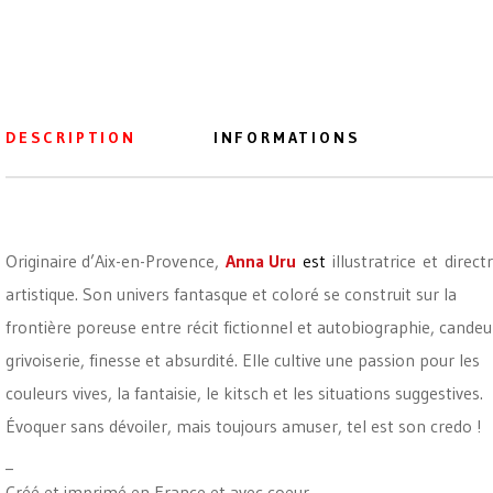
DESCRIPTION
INFORMATIONS
Originaire d’Aix-en-Provence,
Anna Uru
est
illustratrice et directr
artistique. Son univers fantasque et coloré se construit sur la
frontière poreuse entre récit fictionnel et autobiographie, candeu
grivoiserie, finesse et absurdité. Elle cultive une passion pour les
couleurs vives, la fantaisie, le kitsch et les situations suggestives.
Évoquer sans dévoiler, mais toujours amuser, tel est son credo !
_
Créé et imprimé en France et avec coeur.